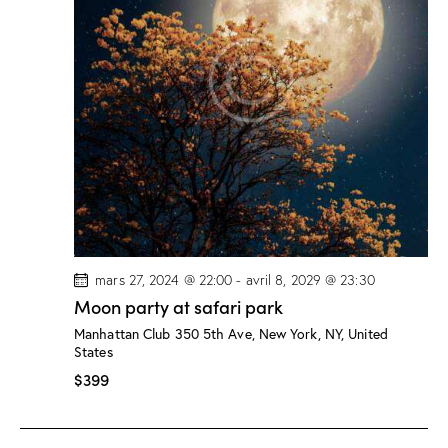
o
e
n
n
e
d
n
t
e
e
n
v
z
a
u
u
e
n
v
s
e
i
É
d
g
v
a
a
è
t
t
n
e
i
mars 27, 2024 @ 22:00
-
avril 8, 2029 @ 23:30
e
.
o
Moon party at safari park
m
n
e
Manhattan Club
350 5th Ave, New York, NY, United
d
States
n
$399
e
t
v
u