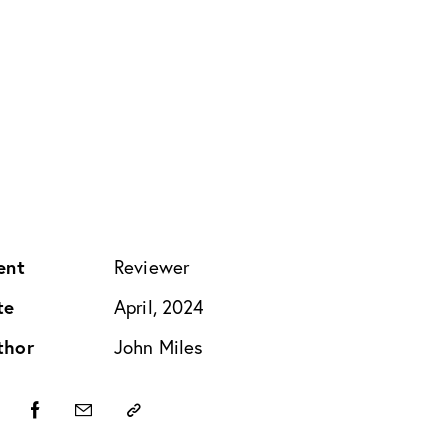
ent
Reviewer
te
April, 2024
thor
John Miles