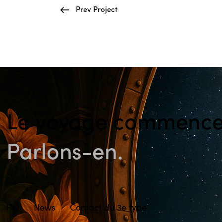
Prev Project
Le voyage commence 
Parlons-en.
HQ
News
Contact du 3e type