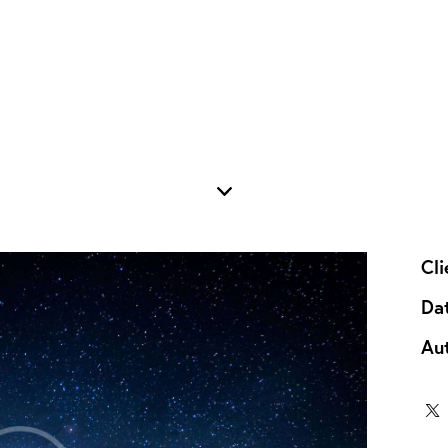
Cli
Da
Au