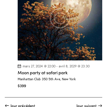
o
e
n
n
e
d
n
t
e
e
n
v
z
a
u
u
e
n
v
s
e
i
É
d
g
v
a
a
è
t
t
n
e
i
mars 27, 2024 @ 22:00
-
avril 8, 2029 @ 23:30
e
.
o
Moon party at safari park
m
n
Manhattan Club
350 5th Ave, New York
e
d
$399
n
e
t
v
u
Jour précédent
Jour suivant