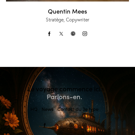
Quentin Mees
Stratège, Copywriter
Le voyage commence ici.
Parlons-en.
HQ
News
Contact du 3e type